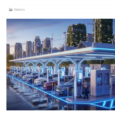
[ 17. Juli 2026 ]
Dachfenster einbauen lassen: Kosten,
[ 15. Juli 2026 ]
Photovoltaik für Einfamilienhäuser: Lohn
Elektro
[ 5. August 2026 ]
Heimspeicher für PV-Anlagen: Welche