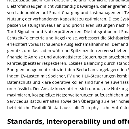
Elektrofahrzeugen nicht vollständig bewältigen, daher greifen
von Ladepunkten auf Smart Charging und Lastmanagement‑Tec
Nutzung der vorhandenen Kapazität zu optimieren. Diese Syst
passen Leistungsniveaus an und priorisieren Sitzungen nach
Tarif‑Signalen und Nutzerpräferenzen. Die Integration mit Sma
Echtzeit‑Telemetrie und Regelkreise, verbessert die Sichtbarke
erleichtert vorausschauende Ausgleichsmaßnahmen. Deman
genutzt, um das Laden während Spitzenzeiten zu verschieben 
finanzielle Anreize und automatisierte Steuerungen angeboten
Fahrzeugbesitzer respektieren. Lokales Balancing durch stan
Energiemanagement reduziert den Bedarf an vorgelagernde
indem EV‑Lasten mit Speicher, PV und HLK‑Steuerungen kombin
Datenschutz und klare operative Rollen sind für eine zuverlä
unerlässlich. Der Ansatz konzentriert sich darauf, die Nutzun
maximieren, kostspielige Netzerweiterungen aufzuschieben und
Servicequalität zu erhalten sowie den Übergang zu einer höh
betriebliche Flexibilität statt ausschließlich physische Aufrüs
Standards, Interoperability und off