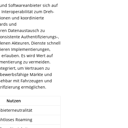
 und Softwareanbieter sich auf
Interoperabilität zum Dreh-
ionen und koordinierte
dards und
heren Datenaustausch zu
nsistente Authentifizierungs-,
enen Akteuren, Dienste schnell
idieren Implementierungen,
erlauben. Es wird Wert auf
agmentierung zu vermeiden.
ntegriert, um Vertrauen zu
ettbewerbsfähige Märkte und
rsehbar mit Fahrzeugen und
rifizierung ermöglichen.
Nutzen
bieterneutralität
htloses Roaming