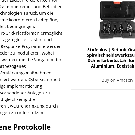
 Systembetreiber und Betreiber
hnologien zurück, um die
eme koordinieren Ladepläne,
 Netzbedingungen,
rt‑Grid‑Plattformen ermöglicht
it aggregierter Lasten und
d‑Response‑Programme werden
Stufenlos | Set mit Gra
oder zu modulieren, wobei
Spiralschneidewerkzeu
 werden, die die Vorgaben der
Schnellarbeitsstahl für
Aluminium, Edelstahl
dortbezogenes
n Verstärkungsmaßnahmen,
iert werden. Cybersicherheit,
Buy on Amazon
ssige Implementierung
g vorhandener Anlagen zu
 gleichzeitig die
eren EV‑Durchdringung durch
tungen zu unterstützen.
ene Protokolle