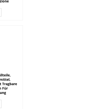
izione
lteile,
ittel,
t Tragbare
n Für
tung