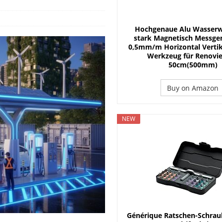
 Planung und Handwerkersuche
DACH
t sich die Investition?
ENERGIE
Hochgenaue Alu Wasserw
 Größe ist sinnvoll?
ENERGIE
stark Magnetisch Messge
0,5mm/m Horizontal Vertik
Werkzeug für Renovi
50cm(500mm)
Buy on Amazon
NEW
Générique Ratschen-Schrau