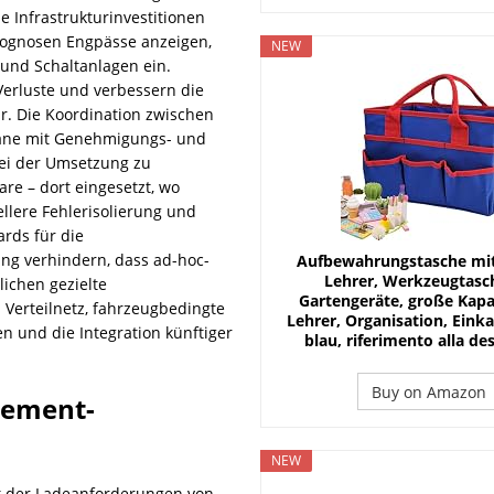
e Infrastrukturinvestitionen
prognosen Engpässe anzeigen,
NEW
 und Schaltanlagen ein.
erluste und verbessern die
ur. Die Koordination zwischen
läne mit Genehmigungs- und
i der Umsetzung zu
re – dort eingesetzt, wo
llere Fehlerisolierung und
ards für die
ng verhindern, dass ad-hoc-
Aufbewahrungstasche mit 
Lehrer, Werkzeugtasch
lichen gezielte
Gartengeräte, große Kapaz
Verteilnetz, fahrzeugbedingte
Lehrer, Organisation, Eink
n und die Integration künftiger
blau, riferimento alla de
Buy on Amazon
gement-
NEW
ät der Ladeanforderungen von