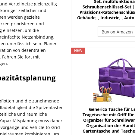
Set, multifunktiona
nd Verteilnetze gleichzeitig
Schraubenschlüssel-Set |
körniger zeitlicher und
Präzisions-Ratschenschlüss
men werden gezielte
Gebäude, , Industrie, , Auto
ken priorisieren und
g einsetzen, um die
Buy on Amazon
ereinfachte Netzanbindung,
n unerlässlich sein. Planer
ration von dezentralen
NEW
 Fahren Sie fort mit
gen.
pazitätsplanung
ugflotten und die zunehmende
ladefähigkeit die Spitzenlasten
Generico Tasche für L
zeitliche und räumliche
Tragetasche mit Griff für
Organizer für Schreibwar
e Kapazitätsplanung muss daher
Organisation der Hand
evorgänge und Vehicle-to-Grid-
Gartentasche und Tasche,
spielräumen kombinieren, um