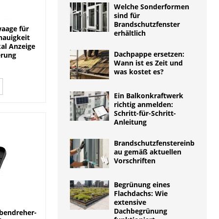
Welche Sonderformen
sind für
Brandschutzfenster
aage für
erhältlich
nauigkeit
al Anzeige
Dachpappe ersetzen:
erung
Wann ist es Zeit und
was kostet es?
Ein Balkonkraftwerk
richtig anmelden:
Schritt-für-Schritt-
Anleitung
Brandschutzfenstereinb
au gemäß aktuellen
Vorschriften
Begrünung eines
Flachdachs: Wie
extensive
Dachbegrünung
bendreher-