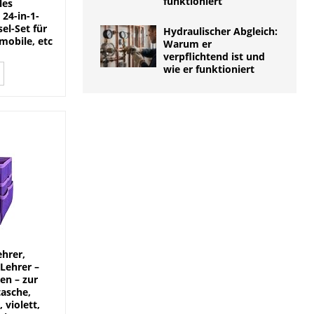
funktioniert
les
 24-in-1-
el-Set für
Hydraulischer Abgleich:
mobile, etc
Warum er
verpflichtend ist und
wie er funktioniert
ehrer,
 Lehrer –
en – zur
tasche,
 violett,