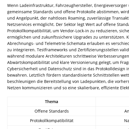
Wenn Ladeinfrastruktur, Fahrzeughersteller, Energieversorger
gemeinsame Standards und offene Protokolle abstimmen, wird 
und Angelpunkt, der nahtloses Roaming, zuverlässige Transakt
Netzservices ermöglicht. Der Sektor legt Wert auf offene Stan
Protokollkompatibilität, um Vendor-Lock-in zu reduzieren, sic
ermöglichen und zukunftssichere Upgrades zu unterstützen. Ko
Abrechnungs- und Telemetrie-Schemata erlauben es verschied
zu integrieren. Testframeworks und Zertifizierungsstellen val
während modulare Architekturen schrittweise Verbesserungen 
Abwärtskompatibilität und klare Versionierung gelegt, um Fr
Cybersicherheit und Datenschutz sind in das Protokolldesign i
bewahren. Letztlich fördern standardisierte Schnittstellen w
beschleunigen die Bereitstellung von Ladepunkten, die vorhe
Netzen kommunizieren und so eine skalierbare, effiziente Elekt
Thema
Offene Standards
An
Protokollkompatibilität
Na