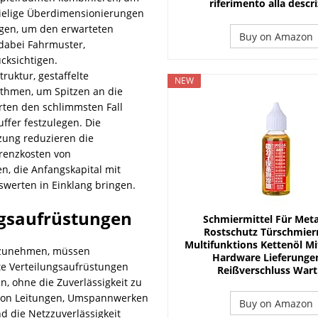
riferimento alla descr
spielige Überdimensionierungen
agen, um den erwarteten
Buy on Amazon
 dabei Fahrmuster,
ücksichtigen.
ruktur, gestaffelte
NEW
ithmen, um Spitzen an die
rten den schlimmsten Fall
ffer festzulegen. Die
zung reduzieren die
Grenzkosten von
n, die Anfangskapital mit
swerten in Einklang bringen.
ngsaufrüstungen
Schmiermittel Für Metal
Rostschutz Türschmierm
Multifunktions Kettenöl Mi
n zunehmen, müssen
Hardware Lieferunge
e Verteilungsaufrüstungen
Reißverschluss War
, ohne die Zuverlässigkeit zu
g von Leitungen, Umspannwerken
Buy on Amazon
d die Netzzuverlässigkeit