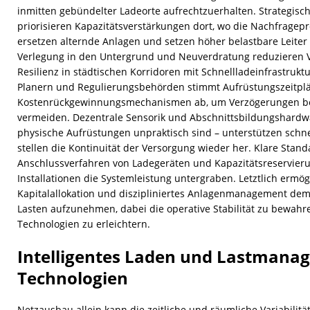
inmitten gebündelter Ladeorte aufrechtzuerhalten. Strategisch
priorisieren Kapazitätsverstärkungen dort, wo die Nachfrage
ersetzen alternde Anlagen und setzen höher belastbare Leiter
Verlegung in den Untergrund und Neuverdratung reduzieren V
Resilienz in städtischen Korridoren mit Schnellladeinfrastrukt
Planern und Regulierungsbehörden stimmt Aufrüstungszeitp
Kostenrückgewinnungsmechanismen ab, um Verzögerungen be
vermeiden. Dezentrale Sensorik und Abschnittsbildungshardwa
physische Aufrüstungen unpraktisch sind – unterstützen schne
stellen die Kontinuität der Versorgung wieder her. Klare Stand
Anschlussverfahren von Ladegeräten und Kapazitätsreservieru
Installationen die Systemleistung untergraben. Letztlich ermög
Kapitalallokation und diszipliniertes Anlagenmanagement dem 
Lasten aufzunehmen, dabei die operative Stabilität zu bewahre
Technologien zu erleichtern.
Intelligentes Laden und Lastmana
Technologien
Netzausbau allein kann die zeitliche und räumliche Variabilit