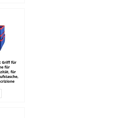
Griff für
e für
ität, für
aufstasche,
scrizione