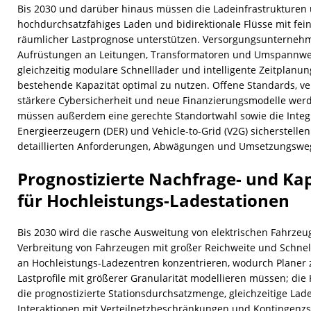
Bis 2030 und darüber hinaus müssen die Ladeinfrastrukturen u
hochdurchsatzfähiges Laden und bidirektionale Flüsse mit fein
räumlicher Lastprognose unterstützen. Versorgungsunterneh
Aufrüstungen an Leitungen, Transformatoren und Umspannwer
gleichzeitig modulare Schnelllader und intelligente Zeitplanun
bestehende Kapazität optimal zu nutzen. Offene Standards, v
stärkere Cybersicherheit und neue Finanzierungsmodelle werde
müssen außerdem eine gerechte Standortwahl sowie die Integ
Energieerzeugern (DER) und Vehicle-to-Grid (V2G) sicherstellen.
detaillierten Anforderungen, Abwägungen und Umsetzungswe
Prognostizierte Nachfrage- und Ka
für Hochleistungs-Ladestationen
Bis 2030 wird die rasche Ausweitung von elektrischen Fahrze
Verbreitung von Fahrzeugen mit großer Reichweite und Schnell
an Hochleistungs-Ladezentren konzentrieren, wodurch Planer 
Lastprofile mit größerer Granularität modellieren müssen; di
die prognostizierte Stationsdurchsatzmenge, gleichzeitige Lad
Interaktionen mit Verteilnetzbeschränkungen und Kontingenz