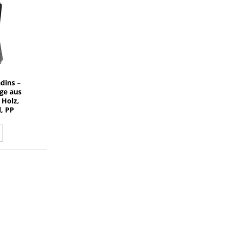
dins –
ge aus
 Holz,
, PP