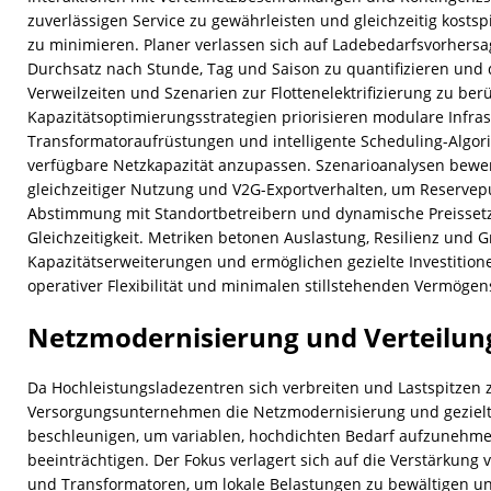
zuverlässigen Service zu gewährleisten und gleichzeitig kost
zu minimieren. Planer verlassen sich auf Ladebedarfsvorhers
Durchsatz nach Stunde, Tag und Saison zu quantifizieren und
Verweilzeiten und Szenarien zur Flottenelektrifizierung zu ber
Kapazitätsoptimierungsstrategien priorisieren modulare Infrast
Transformatoraufrüstungen und intelligente Scheduling-Algor
verfügbare Netzkapazität anzupassen. Szenarioanalysen bewe
gleichzeitiger Nutzung und V2G-Exportverhalten, um Reservepu
Abstimmung mit Standortbetreibern und dynamische Preisset
Gleichzeitigkeit. Metriken betonen Auslastung, Resilienz und 
Kapazitätserweiterungen und ermöglichen gezielte Investitione
operativer Flexibilität und minimalen stillstehenden Vermögen
Netzmodernisierung und Verteilu
Da Hochleistungsladezentren sich verbreiten und Lastspitze
Versorgungsunternehmen die Netzmodernisierung und gezielt
beschleunigen, um variablen, hochdichten Bedarf aufzunehmen
beeinträchtigen. Der Fokus verlagert sich auf die Verstärkun
und Transformatoren, um lokale Belastungen zu bewältigen un