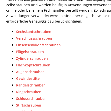
[ 19. Juli 2026 ]
Welche Größen sind für Brandschutzfe
Zollschrauben und werden häufig in Anwendungen verwendet, 
[ 17. Juli 2026 ]
Dachfenster einbauen lassen: Kosten,
online oder bei einem Fachhändler bestellt werden. Zollschrau
Anwendungen verwendet werden, sind aber möglicherweise nicht
[ 7. August 2026 ]
Lichtkuppel vs. Dachfenster: Welche
erforderliche Genauigkeit zu berücksichtigen.
Sechskantschrauben
Verschlussschrauben
Linsensenkkopfschrauben
Flügelschrauben
Zylinderschrauben
Flachkopfschrauben
Augenschrauben
Gewindestifte
Rändelschrauben
Ringschrauben
Schlossschrauben
Stiftschrauben