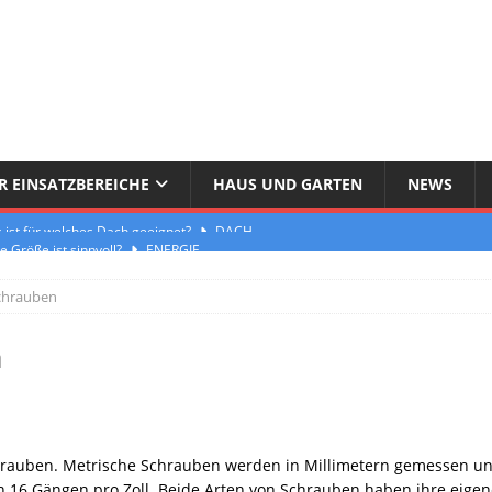
 EINSATZBEREICHE
HAUS UND GARTEN
NEWS
 Größe ist sinnvoll?
ENERGIE
schutzfenster erhältlich
FENSTER & TÜR
Schrauben
und was kostet es?
DACH
chritt-für-Schritt-Anleitung
ENERGIE
n
llen Vorschriften
FENSTER & TÜR
nsive Dachbegrünung funktioniert
DACH
ichtend ist und wie er funktioniert
ENERGIE
chrauben. Metrische Schrauben werden in Millimetern gemessen u
16 Gängen pro Zoll. Beide Arten von Schrauben haben ihre eigene