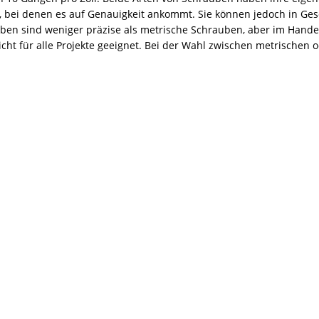
nster möglich
FENSTER & TÜR
bei denen es auf Genauigkeit ankommt. Sie können jedoch in Ges
 Planung und Handwerkersuche
DACH
ben sind weniger präzise als metrische Schrauben, aber im Handel l
 für alle Projekte geeignet. Bei der Wahl zwischen metrischen o
s ist für welches Dach geeignet?
DACH