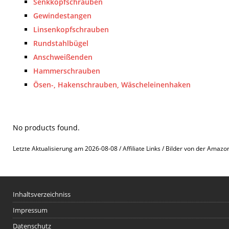
Senkkopfschrauben
Gewindestangen
Linsenkopfschrauben
Rundstahlbügel
Anschweißenden
Hammerschrauben
Ösen-, Hakenschrauben, Wäscheleinenhaken
No products found.
Letzte Aktualisierung am 2026-08-08 / Affiliate Links / Bilder von der Amazo
Inhaltsverzeichniss
Impressum
Datenschutz