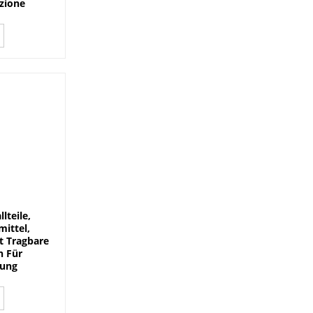
izione
lteile,
ittel,
t Tragbare
n Für
tung