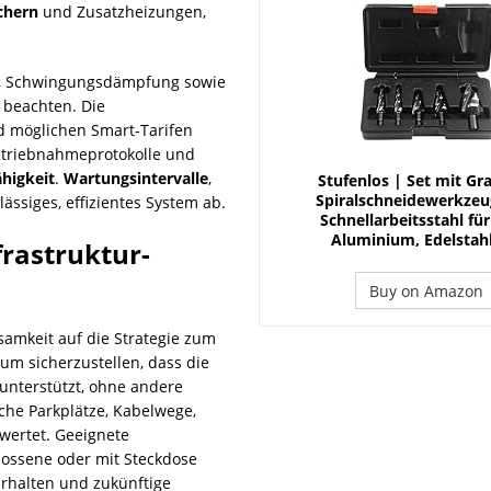
chern
und Zusatzheizungen,
ng, Schwingungsdämpfung sowie
 beachten. Die
 möglichen Smart‑Tarifen
etriebnahmeprotokolle und
ähigkeit
.
Wartungsintervalle
,
Stufenlos | Set mit Gra
Spiralschneidewerkzeu
ässiges, effizientes System ab.
Schnellarbeitsstahl für
Aluminium, Edelstahl
frastruktur-
Buy on Amazon
amkeit auf die Strategie zum
um sicherzustellen, dass die
 unterstützt, ohne andere
che Parkplätze, Kabelwege,
wertet. Geeignete
lossene oder mit Steckdose
erhalten und zukünftige