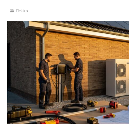
[ 19. Juli 2026 ]
Welche Größen sind für Brandschutzfe
[ 17. Juli 2026 ]
Dachfenster einbauen lassen: Kosten,
Elektro
[ 7. August 2026 ]
Lichtkuppel vs. Dachfenster: Welche