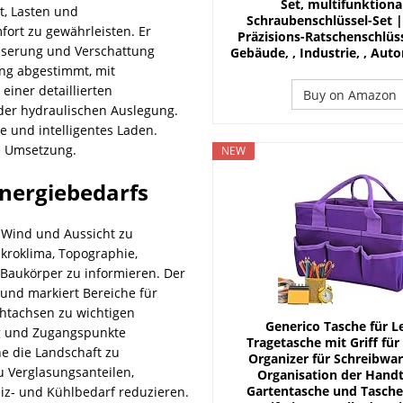
Set, multifunktiona
t, Lasten und
Schraubenschlüssel-Set |
ort zu gewährleisten. Er
Präzisions-Ratschenschlüss
sserung und Verschattung
Gebäude, , Industrie, , Auto
ung abgestimmt, mit
iner detaillierten
Buy on Amazon
er hydraulischen Auslegung.
ge und intelligentes Laden.
ie Umsetzung.
NEW
nergiebedarfs
 Wind und Aussicht zu
ikroklima, Topographie,
Baukörper zu informieren. Der
und markiert Bereiche für
chtachsen zu wichtigen
Generico Tasche für L
ng und Zugangspunkte
Tragetasche mit Griff für
 die Landschaft zu
Organizer für Schreibwar
u Verglasungsanteilen,
Organisation der Hand
Gartentasche und Tasche,
iz‑ und Kühlbedarf reduzieren.