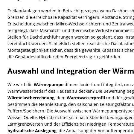
Freilandanlagen werden in Betracht gezogen, wenn Dachbesch
Grenzen die erreichbare Kapazität verringern. Abstände, Strin
Entscheidung zwischen Mikro-Wechselrichtern und Zentralwec
festgelegt, dass Mismatch- und thermische Verluste minimier
Stellen für Dachdurchführungen werden so geplant, dass Inst
vereinfacht werden. Schließlich stellen realistische Dachlast
Montagetauglichkeit sicher, dass die gewählte Kapazität sicher
die Gebäudestatik oder den Energieertrag zu gefährden.
Auswahl und Integration der Wä
Wie wird die
Wärmepumpe
dimensioniert und integriert, um z
Warmwasserbedarf des Hauses zu decken? Die Bewertung beginn
Wärmelastberechnung
, dem
Warmwasserprofil
und der gewün
bestimmen die Nennleistung, den saisonalen Leistungsfaktor 
Puffern/Speichern. Die Auswahl zwischen Wärmepumpentypen 
Wasser‑Quelle, Hybrid) richtet sich nach Standortbedingungen
Lärmgrenzwerten und der Effizienz bei niedrigen Temperaturen.
hydraulische Auslegung
, die Anpassung der Vorlauftemperatu