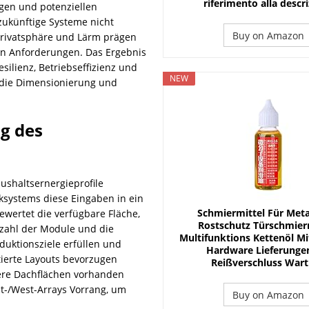
riferimento alla descr
gen und potenziellen
 zukünftige Systeme nicht
Buy on Amazon
Privatsphäre und Lärm prägen
en Anforderungen. Das Ergebnis
esilienz, Betriebseffizienz und
NEW
r die Dimensionierung und
g des
ushaltsernergieprofile
iksystems diese Eingaben in ein
Schmiermittel Für Metal
ewertet die verfügbare Fläche,
Rostschutz Türschmierm
nzahl der Module und die
Multifunktions Kettenöl Mi
duktionsziele erfüllen und
Hardware Lieferunge
tierte Layouts bevorzugen
Reißverschluss War
ere Dachflächen vorhanden
t-/West-Arrays Vorrang, um
Buy on Amazon