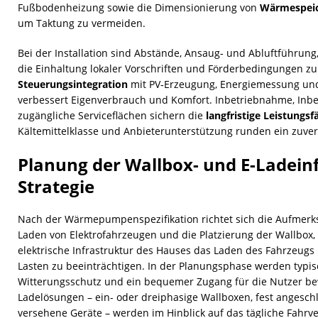
Fußbodenheizung sowie die Dimensionierung von
Wärmespei
um Taktung zu vermeiden.
Bei der Installation sind Abstände, Ansaug‑ und Abluftführu
die Einhaltung lokaler Vorschriften und Förderbedingungen zu
Steuerungsintegration
mit PV‑Erzeugung, Energiemessung und
verbessert Eigenverbrauch und Komfort. Inbetriebnahme, Inb
zugängliche Serviceflächen sichern die
langfristige Leistungsf
Kältemittelklasse und Anbieterunterstützung runden ein zuverl
Planung der Wallbox- und E-Ladein
Strategie
Nach der Wärmepumpenspezifikation richtet sich die Aufmerks
Laden von Elektrofahrzeugen und die Platzierung der Wallbox, 
elektrische Infrastruktur des Hauses das Laden des Fahrzeugs
Lasten zu beeinträchtigen. In der Planungsphase werden typis
Witterungsschutz und ein bequemer Zugang für die Nutzer be
Ladelösungen – ein- oder dreiphasige Wallboxen, fest angesch
versehene Geräte – werden im Hinblick auf das tägliche Fahrv