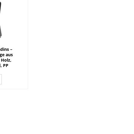
dins –
ge aus
 Holz,
, PP