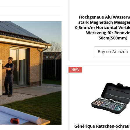
nster möglich
FENSTER & TÜR
 Planung und Handwerkersuche
DACH
Hochgenaue Alu Wasserw
s ist für welches Dach geeignet?
DACH
stark Magnetisch Messge
0,5mm/m Horizontal Vertik
Werkzeug für Renovi
50cm(500mm)
Buy on Amazon
NEW
Générique Ratschen-Schrau