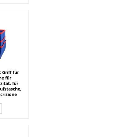
Griff für
e für
ität, für
aufstasche,
scrizione