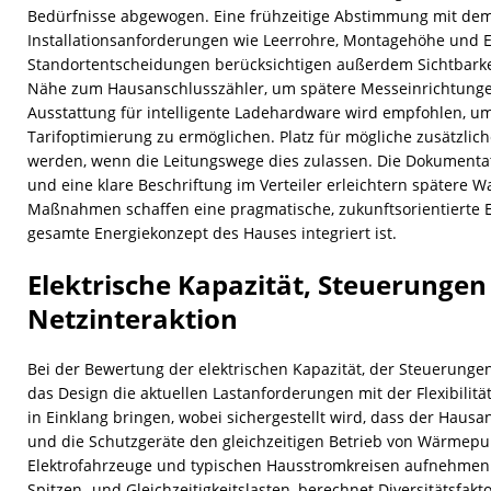
Bedürfnisse abgewogen. Eine frühzeitige Abstimmung mit dem E
Installationsanforderungen wie Leerrohre, Montagehöhe und
Standortentscheidungen berücksichtigen außerdem Sichtbarkei
Nähe zum Hausanschlusszähler, um spätere Messeinrichtungen
Ausstattung für intelligente Ladehardware wird empfohlen,
Tarifoptimierung zu ermöglichen. Platz für mögliche zusätzlic
werden, wenn die Leitungswege dies zulassen. Die Dokumenta
und eine klare Beschriftung im Verteiler erleichtern spätere W
Maßnahmen schaffen eine pragmatische, zukunftsorientierte E‑
gesamte Energiekonzept des Hauses integriert ist.
Elektrische Kapazität, Steuerungen
Netzinteraktion
Bei der Bewertung der elektrischen Kapazität, der Steuerunge
das Design die aktuellen Lastanforderungen mit der Flexibilität
in Einklang bringen, wobei sichergestellt wird, dass der Hausa
und die Schutzgeräte den gleichzeitigen Betrieb von Wärmep
Elektrofahrzeuge und typischen Hausstromkreisen aufnehmen 
Spitzen- und Gleichzeitigkeitslasten, berechnet Diversitätsfak