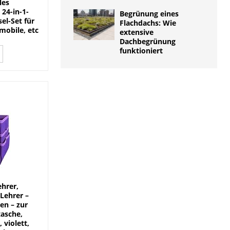
les
 24-in-1-
Begrünung eines
el-Set für
Flachdachs: Wie
mobile, etc
extensive
Dachbegrünung
funktioniert
ehrer,
 Lehrer –
en – zur
tasche,
 violett,