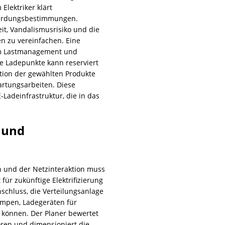
lektriker klärt
 Erdungsbestimmungen.
t, Vandalismusrisiko und die
 zu vereinfachen. Eine
 um Lastmanagement und
he Ladepunkte kann reserviert
tion der gewählten Produkte
artungsarbeiten. Diese
Ladeinfrastruktur, die in das
 und
n und der Netzinteraktion muss
 für zukünftige Elektrifizierung
nschluss, die Verteilungsanlage
umpen, Ladegeräten für
können. Der Planer bewertet
toren und dimensioniert die