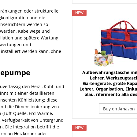
ränkungen oder strukturelle
NEW
gkonfiguration und die
hselrichtern werden so
t werden. Kabelwege und
allation und spätere Wartung
bewertungen und
 installiert werden kann, ohne
rmepumpe
Aufbewahrungstasche mit 
Lehrer, Werkzeugtasch
Gartengeräte, große Kapaz
uverlässig den Heiz-, Kühl- und
Lehrer, Organisation, Eink
t mit einer detaillierten
blau, riferimento alla de
schten Kühlleistung; diese
und die Dimensionierung von
Buy on Amazon
(Luft‑Quelle, Erd‑Wärme,
, Verfügbarkeit von Untergrund,
 Die Integration betrifft die
NEW
ren an Heizkörper oder