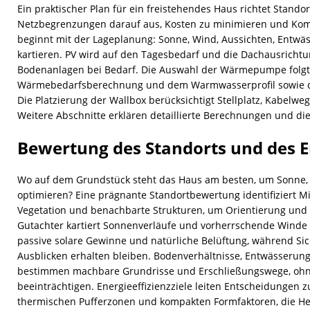
Ein praktischer Plan für ein freistehendes Haus richtet Standor
Netzbegrenzungen darauf aus, Kosten zu minimieren und Komf
beginnt mit der Lageplanung: Sonne, Wind, Aussichten, Entwä
kartieren. PV wird auf den Tagesbedarf und die Dachausricht
Bodenanlagen bei Bedarf. Die Auswahl der Wärmepumpe folgt e
Wärmebedarfsberechnung und dem Warmwasserprofil sowie d
Die Platzierung der Wallbox berücksichtigt Stellplatz, Kabelwe
Weitere Abschnitte erklären detaillierte Berechnungen und d
Bewertung des Standorts und des E
Wo auf dem Grundstück steht das Haus am besten, um Sonne,
optimieren? Eine prägnante Standortbewertung identifiziert M
Vegetation und benachbarte Strukturen, um Orientierung und 
Gutachter kartiert Sonnenverläufe und vorherrschende Winde 
passive solare Gewinne und natürliche Belüftung, während Si
Ausblicken erhalten bleiben. Bodenverhältnisse, Entwässeru
bestimmen machbare Grundrisse und Erschließungswege, ohne
beeinträchtigen. Energieeffizienzziele leiten Entscheidungen z
thermischen Pufferzonen und kompakten Formfaktoren, die He