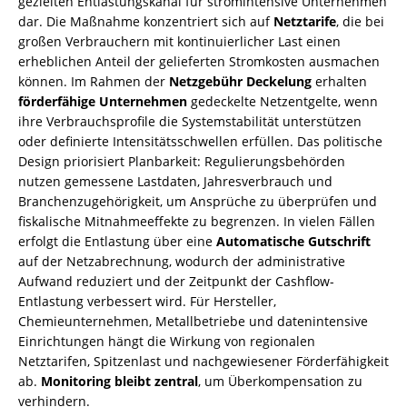
gezielten Entlastungskanal für stromintensive Unternehmen
dar. Die Maßnahme konzentriert sich auf
Netztarife
, die bei
großen Verbrauchern mit kontinuierlicher Last einen
erheblichen Anteil der gelieferten Stromkosten ausmachen
können. Im Rahmen der
Netzgebühr Deckelung
erhalten
förderfähige Unternehmen
gedeckelte Netzentgelte, wenn
ihre Verbrauchsprofile die Systemstabilität unterstützen
oder definierte Intensitätsschwellen erfüllen. Das politische
Design priorisiert Planbarkeit: Regulierungsbehörden
nutzen gemessene Lastdaten, Jahresverbrauch und
Branchenzugehörigkeit, um Ansprüche zu überprüfen und
fiskalische Mitnahmeeffekte zu begrenzen. In vielen Fällen
erfolgt die Entlastung über eine
Automatische Gutschrift
auf der Netzabrechnung, wodurch der administrative
Aufwand reduziert und der Zeitpunkt der Cashflow-
Entlastung verbessert wird. Für Hersteller,
Chemieunternehmen, Metallbetriebe und datenintensive
Einrichtungen hängt die Wirkung von regionalen
Netztarifen, Spitzenlast und nachgewiesener Förderfähigkeit
ab.
Monitoring bleibt zentral
, um Überkompensation zu
verhindern.