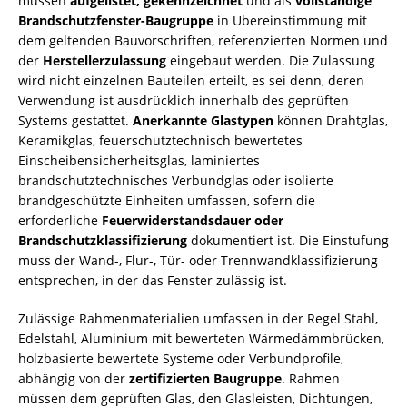
müssen
aufgelistet, gekennzeichnet
und als
vollständige
Brandschutzfenster-Baugruppe
in Übereinstimmung mit
dem geltenden Bauvorschriften, referenzierten Normen und
der
Herstellerzulassung
eingebaut werden. Die Zulassung
wird nicht einzelnen Bauteilen erteilt, es sei denn, deren
Verwendung ist ausdrücklich innerhalb des geprüften
Systems gestattet.
Anerkannte Glastypen
können Drahtglas,
Keramikglas, feuerschutztechnisch bewertetes
Einscheibensicherheitsglas, laminiertes
brandschutztechnisches Verbundglas oder isolierte
brandgeschützte Einheiten umfassen, sofern die
erforderliche
Feuerwiderstandsdauer oder
Brandschutzklassifizierung
dokumentiert ist. Die Einstufung
muss der Wand-, Flur-, Tür- oder Trennwandklassifizierung
entsprechen, in der das Fenster zulässig ist.
Zulässige Rahmenmaterialien umfassen in der Regel Stahl,
Edelstahl, Aluminium mit bewerteten Wärmedämmbrücken,
holzbasierte bewertete Systeme oder Verbundprofile,
abhängig von der
zertifizierten Baugruppe
. Rahmen
müssen dem geprüften Glas, den Glasleisten, Dichtungen,