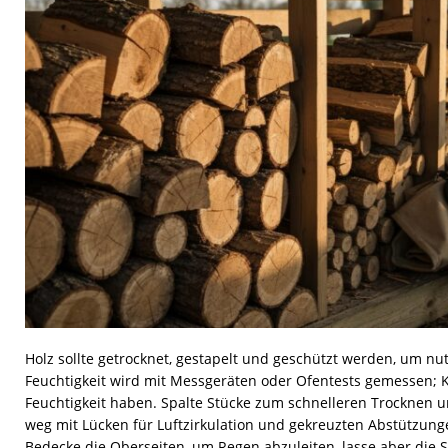
[ 17. Juli 2026 ]
Dachfenster einbauen lassen: Kosten,
[ 15. Juli 2026 ]
Photovoltaik für Einfamilienhäuser: Lohn
[ 5. August 2026 ]
Heimspeicher für PV-Anlagen: Welche
Holz sollte getrocknet, gestapelt und geschützt werden, um nu
Feuchtigkeit wird mit Messgeräten oder Ofentests gemessen; 
Feuchtigkeit haben. Spalte Stücke zum schnelleren Trocknen 
weg mit Lücken für Luftzirkulation und gekreuzten Abstützunge
Bedecke die Oberseiten, um Regen abzuleiten, lasse aber die 