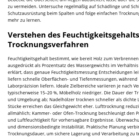
zu vermeiden. Untersuche regelmäßig auf Schädlinge und Sch
Schutzausrüstung beim Spalten und folge einfachen Trocknun
mehr zu lernen.
Verstehen des Feuchtigkeitsgehalt
Trocknungsverfahren
Feuchtigkeitsgehalt bestimmt, wie bereit Holz zum Verbrennen 
ausgedrückt als Prozentsatz des Wassergewichts im Verhältnis
erklärt, dass genaue Feuchtigkeitsmessung Entscheidungen lei
liefern schnelle Oberflächen- und Tiefenmessungen, während 
Laborpräzision liefern. Ideale Zielbereiche variieren je nach
typischerweise 15–20 %, Möbelholz niedriger. Die Dauer der Tr
und Umgebung ab; Nadelhölzer trocknen schneller als dichte
Stücke erreichen das Gleichgewicht eher. Lufttrocknung reduzie
allmählich; Kammer- oder Ofen-Trocknung beschleunigt den Pro
und Luftfeuchtigkeit für vorhersagbare Ergebnisse. Überwach
und dimensionsbedingte Instabilität. Praktische Planung verb
Trocknungsdauer, um sichere Lagerung und Verarbeitung zu t