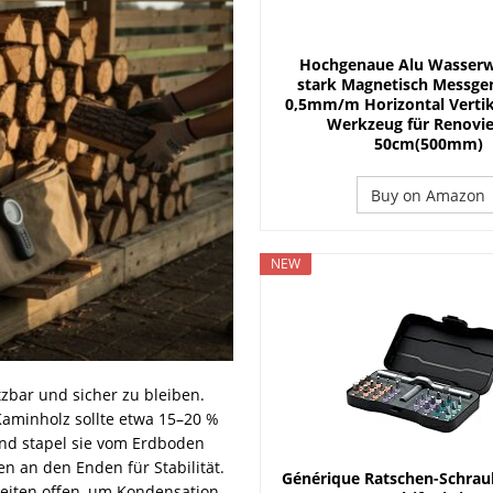
 Planung und Handwerkersuche
DACH
t sich die Investition?
ENERGIE
Hochgenaue Alu Wasserw
 Größe ist sinnvoll?
ENERGIE
stark Magnetisch Messge
0,5mm/m Horizontal Vertik
Werkzeug für Renovi
50cm(500mm)
Buy on Amazon
NEW
tzbar und sicher zu bleiben.
Kaminholz sollte etwa 15–20 %
und stapel sie vom Erdboden
n an den Enden für Stabilität.
Générique Ratschen-Schrau
Seiten offen, um Kondensation