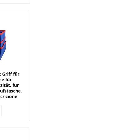
Griff für
e für
ität, für
aufstasche,
scrizione