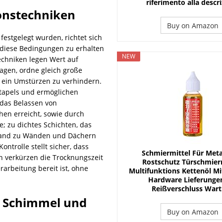
riferimento alla descr
ionstechniken
Buy on Amazon
estgelegt wurden, richtet sich
 diese Bedingungen zu erhalten
NEW
echniken legen Wert auf
lagen, ordne gleich große
 ein Umstürzen zu verhindern.
Stapels und ermöglichen
 das Belassen von
en erreicht, sowie durch
; zu dichtes Schichten, das
bstand zu Wänden und Dächern
ntrolle stellt sicher, dass
Schmiermittel Für Metal
n verkürzen die Trocknungszeit
Rostschutz Türschmierm
rarbeitung bereit ist, ohne
Multifunktions Kettenöl Mi
Hardware Lieferunge
Reißverschluss War
, Schimmel und
Buy on Amazon