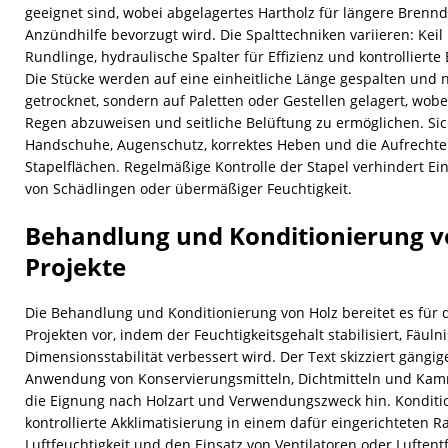
geeignet sind, wobei abgelagertes Hartholz für längere Brenn
Anzündhilfe bevorzugt wird. Die Spalttechniken variieren: Ke
Rundlinge, hydraulische Spalter für Effizienz und kontrollierte 
Die Stücke werden auf eine einheitliche Länge gespalten und 
getrocknet, sondern auf Paletten oder Gestellen gelagert, wob
Regen abzuweisen und seitliche Belüftung zu ermöglichen. Si
Handschuhe, Augenschutz, korrektes Heben und die Aufrechter
Stapelflächen. Regelmäßige Kontrolle der Stapel verhindert E
von Schädlingen oder übermäßiger Feuchtigkeit.
Behandlung und Konditionierung vo
Projekte
Die Behandlung und Konditionierung von Holz bereitet es für d
Projekten vor, indem der Feuchtigkeitsgehalt stabilisiert, Fäuln
Dimensionsstabilität verbessert wird. Der Text skizziert gäng
Anwendung von Konservierungsmitteln, Dichtmitteln und Kam
die Eignung nach Holzart und Verwendungszweck hin. Kondit
kontrollierte Akklimatisierung in einem dafür eingerichteten 
Luftfeuchtigkeit und den Einsatz von Ventilatoren oder Luftent