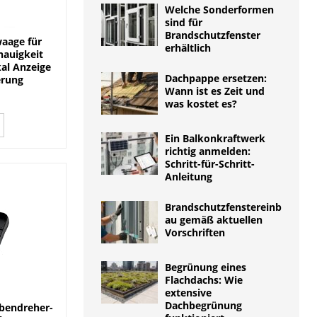
Welche Sonderformen
sind für
Brandschutzfenster
aage für
erhältlich
nauigkeit
al Anzeige
Dachpappe ersetzen:
erung
Wann ist es Zeit und
was kostet es?
Ein Balkonkraftwerk
richtig anmelden:
Schritt-für-Schritt-
Anleitung
Brandschutzfenstereinb
au gemäß aktuellen
Vorschriften
Begrünung eines
Flachdachs: Wie
extensive
Dachbegrünung
bendreher-