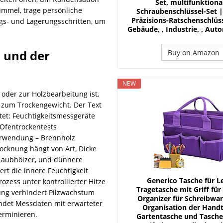
Set, multifunktiona
immel, trage persönliche
Schraubenschlüssel-Set |
Präzisions-Ratschenschlüss
gs- und Lagerungsschritten, um
Gebäude, , Industrie, , Auto
s und der
Buy on Amazon
NEW
oder zur Holzbearbeitung ist,
 zum Trockengewicht. Der Text
tet: Feuchtigkeitsmessgeräte
Ofentrockentests
 Verwendung – Brennholz
ocknung hängt von Art, Dicke
 Laubhölzer, und dünnere
rt die innere Feuchtigkeit
Generico Tasche für L
zess unter kontrollierter Hitze
Tragetasche mit Griff für
ung verhindert Pilzwachstum
Organizer für Schreibwar
indet Messdaten mit erwarteter
Organisation der Hand
erminieren.
Gartentasche und Tasche,