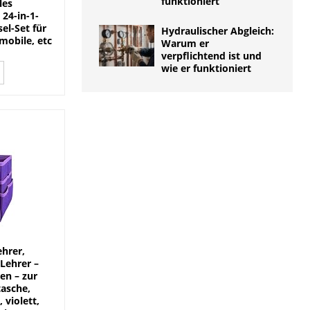
funktioniert
les
 24-in-1-
el-Set für
Hydraulischer Abgleich:
mobile, etc
Warum er
verpflichtend ist und
wie er funktioniert
ehrer,
 Lehrer –
en – zur
tasche,
 violett,