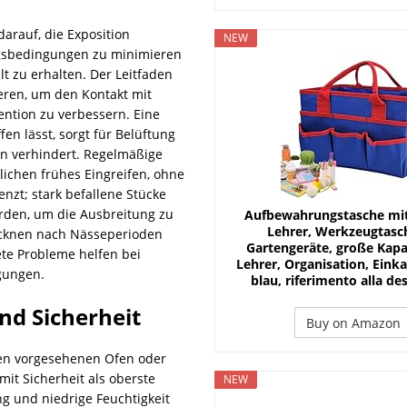
arauf, die Exposition
NEW
gsbedingungen zu minimieren
t zu erhalten. Der Leitfaden
ieren, um den Kontakt mit
ntion zu verbessern. Eine
en lässt, sorgt für Belüftung
on verhindert. Regelmäßige
lichen frühes Eingreifen, ohne
nzt; stark befallene Stücke
rden, um die Ausbreitung zu
Aufbewahrungstasche mit 
Lehrer, Werkzeugtasch
rocknen nach Nässeperioden
Gartengeräte, große Kapaz
te Probleme helfen bei
Lehrer, Organisation, Eink
igungen.
blau, riferimento alla de
nd Sicherheit
Buy on Amazon
den vorgesehenen Ofen oder
it Sicherheit als oberste
NEW
ng und niedrige Feuchtigkeit