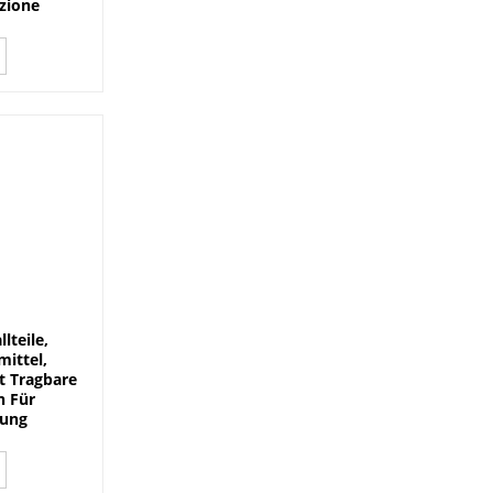
izione
lteile,
ittel,
t Tragbare
n Für
tung