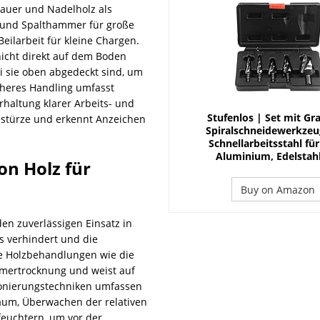
dauer und Nadelholz als
il und Spalthammer für große
Beilarbeit für kleine Chargen.
nicht direkt auf dem Boden
ei sie oben abgedeckt sind, um
cheres Handling umfasst
haltung klarer Arbeits- und
Stufenlos | Set mit Gra
instürze und erkennt Anzeichen
Spiralschneidewerkzeu
Schnellarbeitsstahl für
Aluminium, Edelstahl
n Holz für
Buy on Amazon
en zuverlässigen Einsatz in
is verhindert und die
ige Holzbehandlungen wie die
mertrocknung und weist auf
ionierungstechniken umfassen
Raum, Überwachen der relativen
feuchtern, um vor der