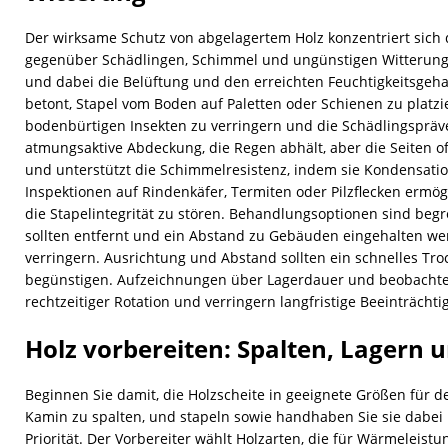
Der wirksame Schutz von abgelagertem Holz konzentriert sich d
gegenüber Schädlingen, Schimmel und ungünstigen Witterun
und dabei die Belüftung und den erreichten Feuchtigkeitsgehal
betont, Stapel vom Boden auf Paletten oder Schienen zu platz
bodenbürtigen Insekten zu verringern und die Schädlingspräve
atmungsaktive Abdeckung, die Regen abhält, aber die Seiten off
und unterstützt die Schimmelresistenz, indem sie Kondensati
Inspektionen auf Rindenkäfer, Termiten oder Pilzflecken ermög
die Stapelintegrität zu stören. Behandlungsoptionen sind begre
sollten entfernt und ein Abstand zu Gebäuden eingehalten we
verringern. Ausrichtung und Abstand sollten ein schnelles T
begünstigen. Aufzeichnungen über Lagerdauer und beobachte
rechtzeitiger Rotation und verringern langfristige Beeinträcht
Holz vorbereiten: Spalten, Lagern u
Beginnen Sie damit, die Holzscheite in geeignete Größen für 
Kamin zu spalten, und stapeln sowie handhaben Sie sie dabei m
Priorität. Der Vorbereiter wählt Holzarten, die für Wärmeleistu