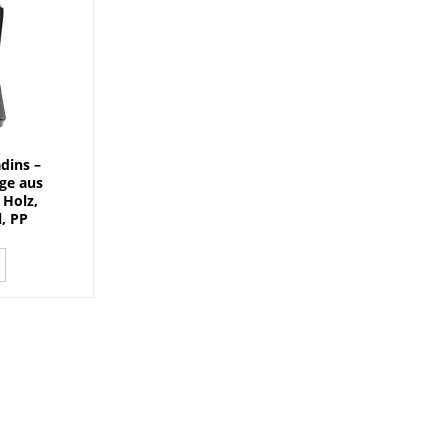
dins –
ge aus
 Holz,
, PP