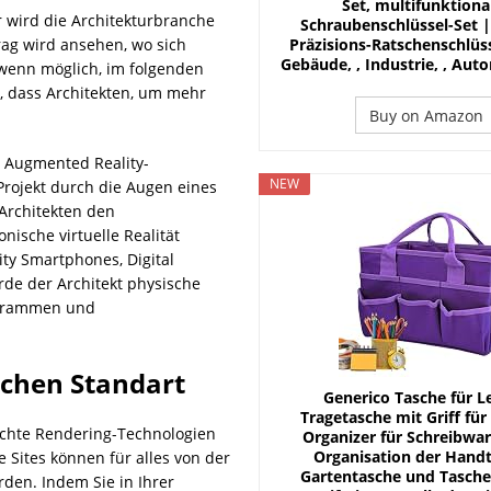
Set, multifunktiona
 wird die Architekturbranche
Schraubenschlüssel-Set |
Präzisions-Ratschenschlüss
trag wird ansehen, wo sich
Gebäude, , Industrie, , Auto
, wenn möglich, im folgenden
n, dass Architekten, um mehr
Buy on Amazon
s Augmented Reality-
NEW
rojekt durch die Augen eines
 Architekten den
ische virtuelle Realität
ty Smartphones, Digital
de der Architekt physische
ogrammen und
schen Standart
Generico Tasche für L
Tragetasche mit Griff für
d echte Rendering-Technologien
Organizer für Schreibwar
Organisation der Hand
Sites können für alles von der
Gartentasche und Tasche,
den. Indem Sie in Ihrer