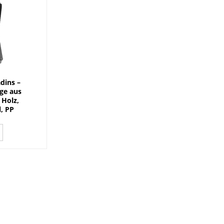
dins –
ge aus
 Holz,
, PP