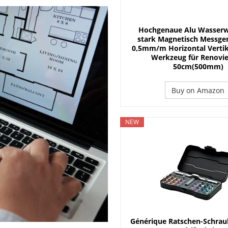
 Planung und Handwerkersuche
DACH
t sich die Investition?
ENERGIE
Hochgenaue Alu Wasserw
 Größe ist sinnvoll?
ENERGIE
stark Magnetisch Messge
0,5mm/m Horizontal Vertik
Werkzeug für Renovi
50cm(500mm)
Buy on Amazon
NEW
Générique Ratschen-Schrau