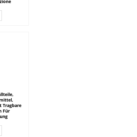
izione
lteile,
ittel,
t Tragbare
n Für
tung