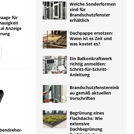
Welche Sonderformen
sind für
Brandschutzfenster
aage für
erhältlich
nauigkeit
al Anzeige
Dachpappe ersetzen:
erung
Wann ist es Zeit und
was kostet es?
Ein Balkonkraftwerk
richtig anmelden:
Schritt-für-Schritt-
Anleitung
Brandschutzfenstereinb
au gemäß aktuellen
Vorschriften
Begrünung eines
Flachdachs: Wie
extensive
Dachbegrünung
bendreher-