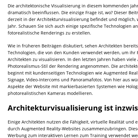
Die architektonische Visualisierung in diesem kommenden Jahr
dramatisch beeinflussen. Die einzige Frage ist, wo? Dieser Bei
derzeit in der Architekturvisualisierung befindet und möglich
Jahr. Schauen Sie sich auch einige spezifische Technologien a
fotorealistische Renderings zu erstellen.
Wie in früheren Beiträgen diskutiert, sehen Architekten bereit
Technologien, die von den Kunden verwendet werden, um ihr P
Architekten zu visualisieren. In den letzten Jahren haben viele
Photorealismus-Stil der Rendering angenommen. Die architekton
beginnt mit kundenseitigen Technologien wie Augmented Reali
Signage, Video-Intercoms und Panoramafotos. Von hier aus wür
Aspekte der Website mit markierbasierten Systemen wie Hol
photorealistischen Kameras modellieren.
Architekturvisualisierung ist inzwi
Einige Architekten nutzen die Fähigkeit, virtuelle Realität un
durch Augmented Reality-Websites zusammenzubringen. Diese 
Werbung zum interaktiven Lernen zum Training verwendet wer