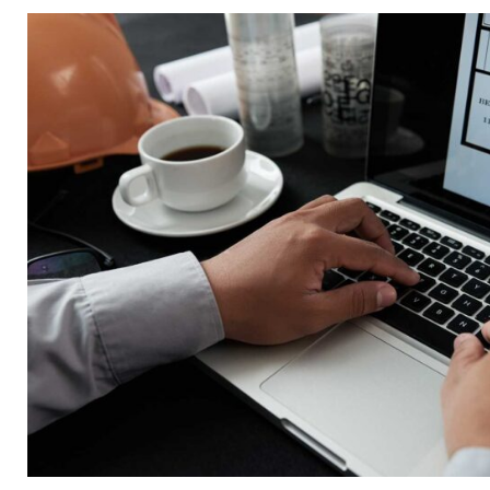
[ 17. Juli 2026 ]
Dachfenster einbauen lassen: Kosten,
[ 15. Juli 2026 ]
Photovoltaik für Einfamilienhäuser: Lohn
[ 5. August 2026 ]
Heimspeicher für PV-Anlagen: Welche