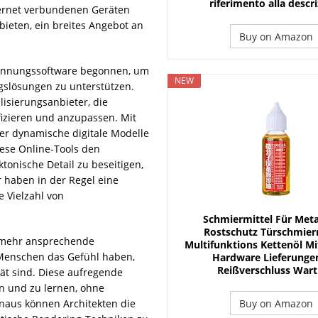
riferimento alla descr
nternet verbundenen Geräten
bieten, ein breites Angebot an
Buy on Amazon
ennungssoftware begonnen, um
NEW
ngslösungen zu unterstützen.
isierungsanbieter, die
ifizieren und anzupassen. Mit
ter dynamische digitale Modelle
iese Online-Tools den
ktonische Detail zu beseitigen,
 haben in der Regel eine
 Vielzahl von
Schmiermittel Für Metal
Rostschutz Türschmierm
 mehr ansprechende
Multifunktions Kettenöl Mi
 Menschen das Gefühl haben,
Hardware Lieferunge
Reißverschluss War
tät sind. Diese aufregende
n und zu lernen, ohne
Buy on Amazon
inaus können Architekten die