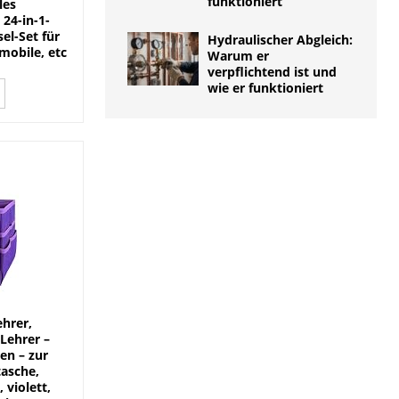
funktioniert
les
 24-in-1-
el-Set für
Hydraulischer Abgleich:
mobile, etc
Warum er
verpflichtend ist und
wie er funktioniert
ehrer,
 Lehrer –
en – zur
tasche,
 violett,