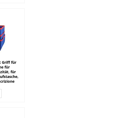
Griff für
e für
ität, für
aufstasche,
scrizione