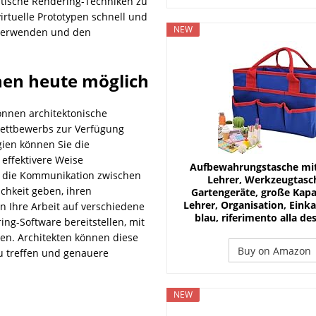
stische Rendering-Techniken zu
virtuelle Prototypen schnell und
NEW
n verwenden und den
nen heute möglich
nnen architektonische
Wettbewerbs zur Verfügung
gien können Sie die
 effektivere Weise
Aufbewahrungstasche mit 
n die Kommunikation zwischen
Lehrer, Werkzeugtasch
chkeit geben, ihren
Gartengeräte, große Kapaz
Lehrer, Organisation, Eink
n Ihre Arbeit auf verschiedene
blau, riferimento alla de
ng-Software bereitstellen, mit
nen. Architekten können diese
Buy on Amazon
u treffen und genauere
NEW