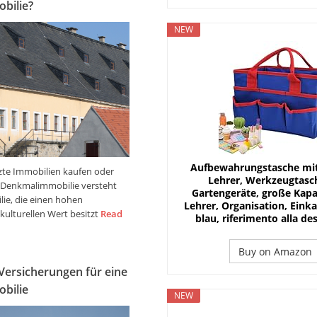
bilie?
NEW
Aufbewahrungstasche mit 
te Immobilien kaufen oder
Lehrer, Werkzeugtasch
r Denkmalimmobilie versteht
Gartengeräte, große Kapaz
ie, die einen hohen
Lehrer, Organisation, Eink
kulturellen Wert besitzt
Read
blau, riferimento alla de
Buy on Amazon
 Versicherungen für eine
bilie
NEW