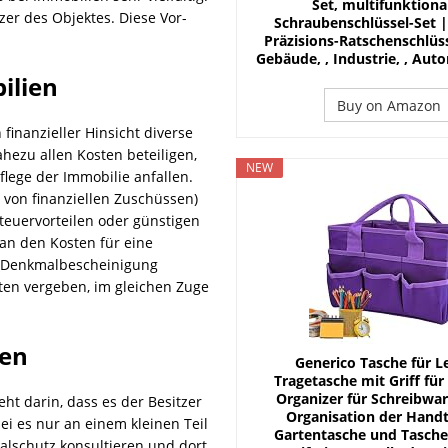
Set, multifunktiona
zer des Objektes. Diese Vor-
Schraubenschlüssel-Set |
Präzisions-Ratschenschlüss
Gebäude, , Industrie, , Auto
ilien
Buy on Amazon
finanzieller Hinsicht diverse
hezu allen Kosten beteiligen,
NEW
ege der Immobilie anfallen.
m von finanziellen Zuschüssen)
Steuervorteilen oder günstigen
an den Kosten für eine
te Denkmalbescheinigung
iten vergeben, im gleichen Zuge
ien
Generico Tasche für L
Tragetasche mit Griff für
Organizer für Schreibwar
t darin, dass es der Besitzer
Organisation der Hand
i es nur an einem kleinen Teil
Gartentasche und Tasche,
lschutz konsultieren und dort