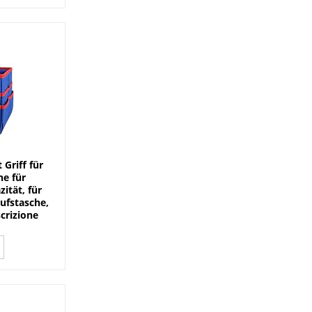
Griff für
e für
ität, für
aufstasche,
scrizione