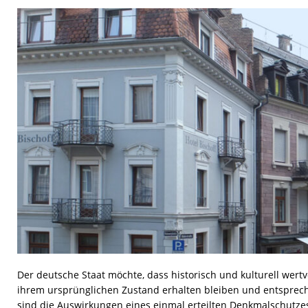
[ 19. Juli 2026 ]
Welche Größen sind für Brandschutzfe
[ 17. Juli 2026 ]
Dachfenster einbauen lassen: Kosten,
[ 7. August 2026 ]
Lichtkuppel vs. Dachfenster: Welche
Der deutsche Staat möchte, dass historisch und kulturell wertv
ihrem ursprünglichen Zustand erhalten bleiben und entsprec
sind die Auswirkungen eines einmal erteilten Denkmalschutzes 