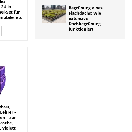
les
 24-in-1-
Begrünung eines
el-Set für
Flachdachs: Wie
mobile, etc
extensive
Dachbegrünung
funktioniert
ehrer,
 Lehrer –
en – zur
tasche,
 violett,