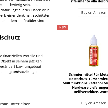
riferimento alla descr
ht schwierig sein, eine
afür liegt auf der Hand: Viele
Buy on Amazon
werb einer denkmalgeschützten
 mit dem sie flexibler sind
NEW
lschutz
 finanziellen Vorteile und
 Objekt in seinem jetzigen
 verändert bzw. umgebaut
bilie grundsätzlich gut
Schmiermittel Für Metal
Rostschutz Türschmierm
Multifunktions Kettenöl Mi
Hardware Lieferunge
Reißverschluss War
Buy on Amazon
 man unter einer