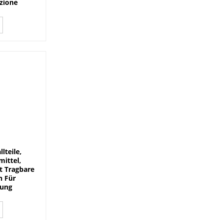
izione
lteile,
ittel,
t Tragbare
n Für
tung