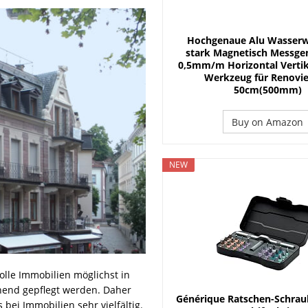
nster möglich
FENSTER & TÜR
 Planung und Handwerkersuche
DACH
Hochgenaue Alu Wasserw
s ist für welches Dach geeignet?
DACH
stark Magnetisch Messge
0,5mm/m Horizontal Vertik
Werkzeug für Renovi
50cm(500mm)
Buy on Amazon
NEW
olle Immobilien möglichst in
hend gepflegt werden. Daher
Générique Ratschen-Schrau
bei Immobilien sehr vielfältig.