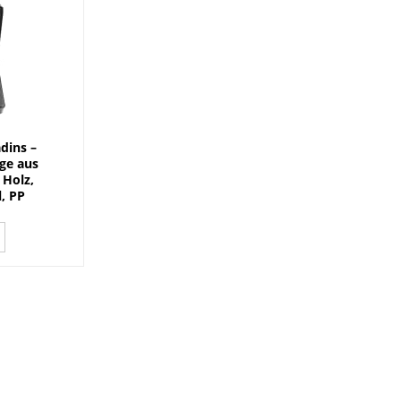
dins –
ge aus
 Holz,
, PP