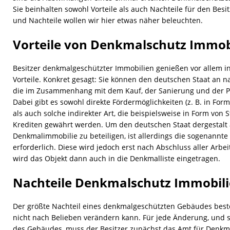
Sie beinhalten sowohl Vorteile als auch Nachteile für den Besit
und Nachteile wollen wir hier etwas näher beleuchten.
Vorteile von Denkmalschutz Immob
Besitzer denkmalgeschützter Immobilien genießen vor allem in 
Vorteile. Konkret gesagt: Sie können den deutschen Staat an na
die im Zusammenhang mit dem Kauf, der Sanierung und der Pfl
Dabei gibt es sowohl direkte Fördermöglichkeiten (z. B. in For
als auch solche indirekter Art, die beispielsweise in Form von 
Krediten gewährt werden. Um den deutschen Staat dergestalt 
Denkmalimmobilie zu beteiligen, ist allerdings die sogenann
erforderlich. Diese wird jedoch erst nach Abschluss aller Arbe
wird das Objekt dann auch in die Denkmalliste eingetragen.
Nachteile Denkmalschutz Immobil
Der größte Nachteil eines denkmalgeschützten Gebäudes besteh
nicht nach Belieben verändern kann. Für jede Änderung, und se
des Gebäudes, muss der Besitzer zunächst das Amt für Denkma