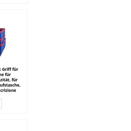
Griff für
e für
ität, für
aufstasche,
scrizione