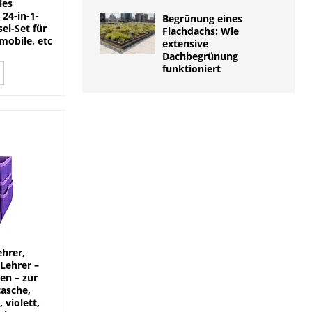
les
 24-in-1-
Begrünung eines
el-Set für
Flachdachs: Wie
mobile, etc
extensive
Dachbegrünung
funktioniert
ehrer,
 Lehrer –
en – zur
tasche,
 violett,