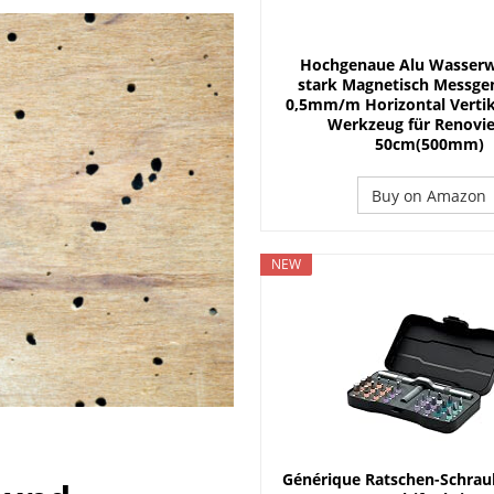
nster möglich
FENSTER & TÜR
 Planung und Handwerkersuche
DACH
Hochgenaue Alu Wasserw
s ist für welches Dach geeignet?
DACH
stark Magnetisch Messge
0,5mm/m Horizontal Vertik
Werkzeug für Renovi
50cm(500mm)
Buy on Amazon
NEW
Générique Ratschen-Schrau