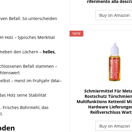
riferimento alla descr
Buy on Amazon
iven Befall. So unterscheiden
NEW
 Holz – typisches Merkmal
r neben den Löchern –
helles,
chlossenen Befall stammen –
ehlenswert
lbst – meist im Frühjahr (Mai–
Schmiermittel Für Metal
das Holz seine Stabilität
Rostschutz Türschmierm
Multifunktions Kettenöl Mi
Hardware Lieferunge
z. Frisches Bohrmehl, das
Reißverschluss War
l.
oden
Buy on Amazon