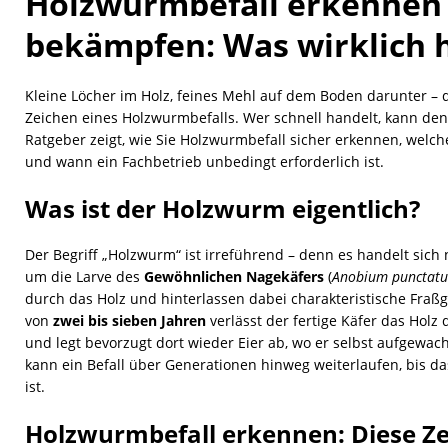
Holzwurmbefall erkennen
bekämpfen: Was wirklich h
Kleine Löcher im Holz, feines Mehl auf dem Boden darunter – d
Zeichen eines Holzwurmbefalls. Wer schnell handelt, kann de
Ratgeber zeigt, wie Sie Holzwurmbefall sicher erkennen, welc
und wann ein Fachbetrieb unbedingt erforderlich ist.
Was ist der Holzwurm eigentlich?
Der Begriff „Holzwurm“ ist irreführend – denn es handelt sic
um die Larve des
Gewöhnlichen Nagekäfers
(
Anobium punctat
durch das Holz und hinterlassen dabei charakteristische Fraß
von
zwei bis sieben Jahren
verlässt der fertige Käfer das Holz
und legt bevorzugt dort wieder Eier ab, wo er selbst aufgewa
kann ein Befall über Generationen hinweg weiterlaufen, bis das
ist.
Holzwurmbefall erkennen: Diese Ze