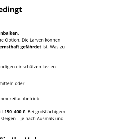
edingt
enbalken,
ne Option. Die Larven können
 ernsthaft gefährdet
ist. Was zu
ändigen einschätzen lassen
mitteln oder
immereifachbetrieb
it
150–400 €
. Bei großflächigem
steigen – je nach Ausmaß und