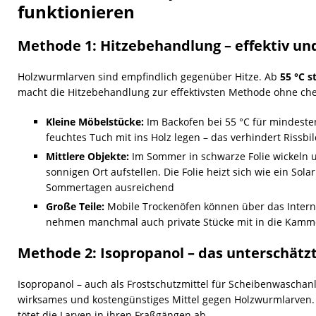
funktionieren
Methode 1: Hitzebehandlung – effektiv un
Holzwurmlarven sind empfindlich gegenüber Hitze. Ab
55 °C s
macht die Hitzebehandlung zur effektivsten Methode ohne ch
Kleine Möbelstücke:
Im Backofen bei 55 °C für mindeste
feuchtes Tuch mit ins Holz legen – das verhindert Rissb
Mittlere Objekte:
Im Sommer in schwarze Folie wickeln 
sonnigen Ort aufstellen. Die Folie heizt sich wie ein Sola
Sommertagen ausreichend
Große Teile:
Mobile Trockenöfen können über das Inter
nehmen manchmal auch private Stücke mit in die Kamm
Methode 2: Isopropanol – das unterschätz
Isopropanol – auch als Frostschutzmittel für Scheibenwaschanl
wirksames und kostengünstiges Mittel gegen Holzwurmlarven. Es
tötet die Larven in ihren Fraßgängen ab.