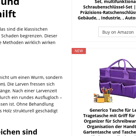
 und
Set, multifunktiona
Schraubenschlüssel-Set |
ilft
Präzisions-Ratschenschlüss
Gebäude, , Industrie, , Auto
as sind die klassischen
Buy on Amazon
n Schaden begrenzen. Dieser
he Methoden wirklich wirken
NEW
h nicht um einen Wurm, sondern
um
). Die Larven fressen sich
gänge. Nach einer Larvenzeit
 durch ein rundes Ausflugloch –
chsen ist. Ohne Behandlung
Generico Tasche für L
 Holz strukturell geschädigt
Tragetasche mit Griff für
Organizer für Schreibwar
Organisation der Hand
ichen sind
Gartentasche und Tasche,