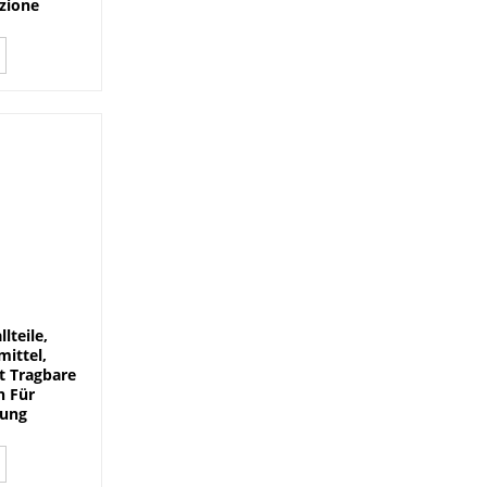
izione
lteile,
ittel,
t Tragbare
n Für
tung