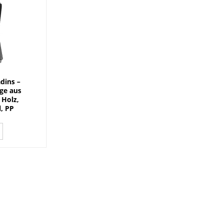
dins –
ge aus
 Holz,
, PP