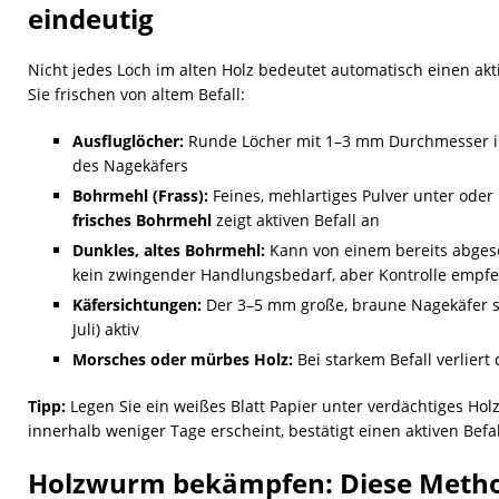
eindeutig
Nicht jedes Loch im alten Holz bedeutet automatisch einen akt
Sie frischen von altem Befall:
Ausfluglöcher:
Runde Löcher mit 1–3 mm Durchmesser im
des Nagekäfers
Bohrmehl (Frass):
Feines, mehlartiges Pulver unter ode
frisches Bohrmehl
zeigt aktiven Befall an
Dunkles, altes Bohrmehl:
Kann von einem bereits abges
kein zwingender Handlungsbedarf, aber Kontrolle empf
Käfersichtungen:
Der 3–5 mm große, braune Nagekäfer se
Juli) aktiv
Morsches oder mürbes Holz:
Bei starkem Befall verliert 
Tipp:
Legen Sie ein weißes Blatt Papier unter verdächtiges Hol
innerhalb weniger Tage erscheint, bestätigt einen aktiven Befal
Holzwurm bekämpfen: Diese Meth