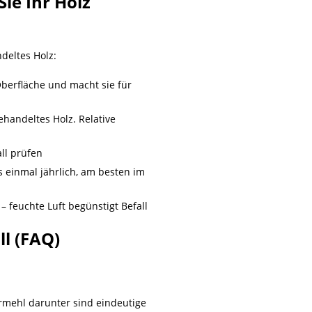
ie Ihr Holz
deltes Holz:
Oberfläche und macht sie für
andeltes Holz. Relative
ll prüfen
 einmal jährlich, am besten im
feuchte Luft begünstigt Befall
l (FAQ)
hrmehl darunter sind eindeutige