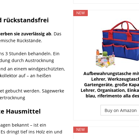
NEW
d rückstandsfrei
terben sie zuverlässig ab
. Das
emische Rückstände.
ns 3 Stunden behandeln. Ein
ildung durch Austrocknung
und an einem windgeschützten,
Aufbewahrungstasche mit 
rkollektor auf – an heißen
Lehrer, Werkzeugtasch
Gartengeräte, große Kapaz
Lehrer, Organisation, Eink
net gebucht werden. Sägewerke
blau, riferimento alla de
ertrocknung
te Hausmittel
Buy on Amazon
agen bekannt – ist ein
NEW
 dringt tief ins Holz ein und