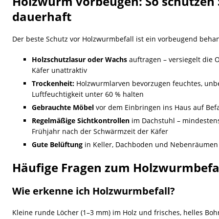
Holzwurm vorbeugen: So schützen S
dauerhaft
Der beste Schutz vor Holzwurmbefall ist ein vorbeugend behan
Holzschutzlasur oder Wachs
auftragen – versiegelt die 
Käfer unattraktiv
Trockenheit:
Holzwurmlarven bevorzugen feuchtes, unbeh
Luftfeuchtigkeit unter 60 % halten
Gebrauchte Möbel
vor dem Einbringen ins Haus auf Befa
Regelmäßige Sichtkontrollen
im Dachstuhl – mindestens
Frühjahr nach der Schwärmzeit der Käfer
Gute Belüftung
in Keller, Dachboden und Nebenräumen – 
Häufige Fragen zum Holzwurmbefal
Wie erkenne ich Holzwurmbefall?
Kleine runde Löcher (1–3 mm) im Holz und frisches, helles Bo